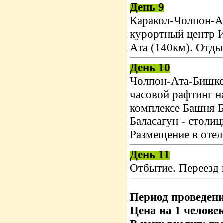
День 9
Каракол-Чолпон-Ат
курортный центр И
Ата (140км). Отды
День 10
Чолпон-Ата-Бишкек
часовой рафтинг н
комплексе Башня Бу
Баласагун - столи
Размещение в отел
День 11
Отбытие. Переезд 
Период проведен
Цена на 1 челове