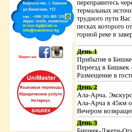
переправитесь чер
термальных источн
трудного пути Вас
песках которого о
горной реке в зав
День 1
Ищите нас
Прибытие в Бишкек
Переезд в Бишкек 
Размещение в гост
День 2
Ала-Арча. Экскур
Ала-Арча в 45км о
Вечером возвращен
День 3
Бишкек-Джети-Огу