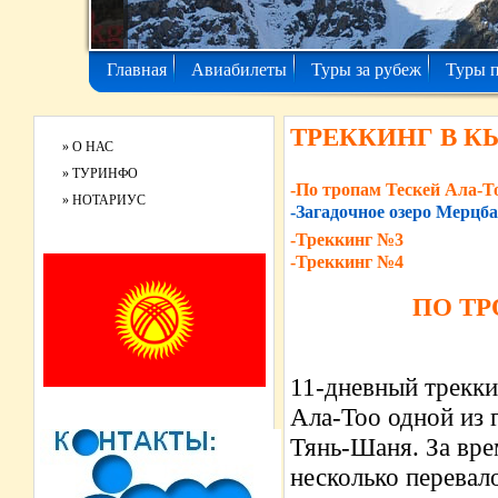
Главная
Авиабилеты
Туры за рубеж
Туры 
ТРЕККИНГ В К
»
О НАС
»
ТУРИНФО
-По тропам Тескей Ала-То
»
НОТАРИУС
-Загадочное озеро Мерцба
-Треккинг №3
-Треккинг №4
ПО ТР
11-
дневный
трекки
Ала-Тоо одной из 
Тянь-Шаня. За вре
несколько перевал