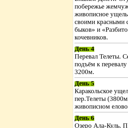
побережье жемчуж
живописное ущель
своими красными 
быков» и «Разбито
кочевников.
День 4
Перевал Телеты. С
подъём к перевалу
3200м.
День 5
Каракольское ущел
пер.Телеты (3800м
живописном еловом
День 6
Озеро Ала-Куль. П